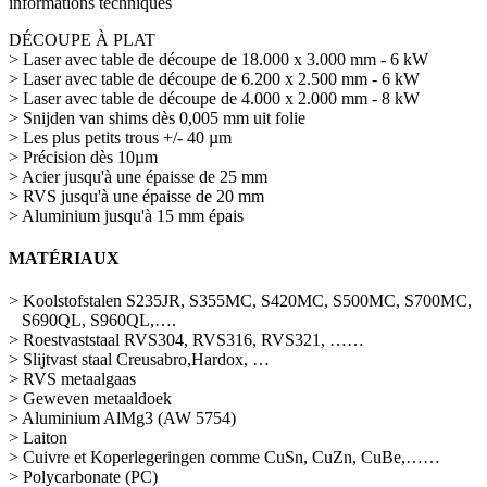
informations techniques
DÉCOUPE À PLAT
> Laser avec table de découpe de 18.000 x 3.000 mm - 6 kW
> Laser avec table de découpe de 6.200 x 2.500 mm - 6 kW
> Laser avec table de découpe de 4.000 x 2.000 mm - 8 kW
> Snijden van shims dès 0,005 mm uit folie
> Les plus petits trous +/- 40 µm
> Précision dès 10µm
> Acier jusqu'à une épaisse de 25 mm
> RVS jusqu'à une épaisse de 20 mm
> Aluminium jusqu'à 15 mm épais
MATÉRIAUX
> Koolstofstalen S235JR, S355MC, S420MC, S500MC, S700MC,
S690QL, S960QL,….
> Roestvaststaal RVS304, RVS316, RVS321, ……
> Slijtvast staal Creusabro,Hardox, …
> RVS metaalgaas
> Geweven metaaldoek
> Aluminium AlMg3 (AW 5754)
> Laiton
> Cuivre et Koperlegeringen comme CuSn, CuZn, CuBe,……
> Polycarbonate (PC)